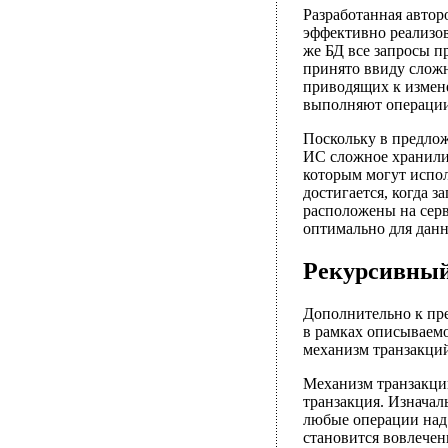
Разработанная авто
эффективно реализов
же БД все запросы п
принято ввиду сложн
приводящих к измен
выполняют операции
Поскольку в предлож
ИС сложное хранилищ
которым могут испол
достигается, когда 
расположены на серв
оптимально для дан
Рекурсивный
Дополнительно к пре
в рамках описываем
механизм транзакци
Механизм транзакций
транзакция. Изначал
любые операции над
становится вовлечен