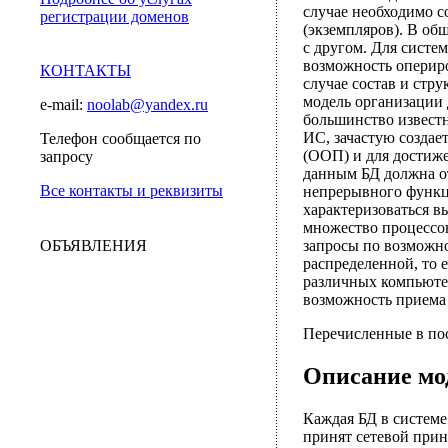
случае необходимо с
регистрации доменов
(экземпляров). В об
с другом. Для систе
возможность опериро
КОНТАКТЫ
случае состав и стр
модель организации 
e-mail:
noolab@yandex.ru
большинство известн
ИС, зачастую созда
Телефон сообщается по
(ООП) и для достиже
запросу
данным БД должна о
Все контакты и реквизиты
непрерывного функци
характеризоваться 
множество процессов
ОБЪЯВЛЕНИЯ
запросы по возможн
распределенной, то 
различных компьютер
возможность приема 
Перечисленные в по
Описание мо
Каждая БД в системе
принят сетевой при