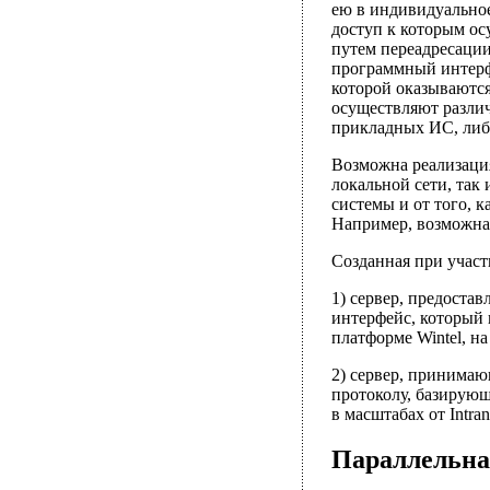
ею в индивидуальное
доступ к которым ос
путем переадресаци
программный интерфе
которой оказываются
осуществляют различ
прикладных ИС, либо
Возможна реализация
локальной сети, так 
системы и от того, 
Например, возможна 
Созданная при участ
1) сервер, предост
интерфейс, который
платформе Wintel, н
2) сервер, принима
протоколу, базирующ
в масштабах от Intrane
Параллельна