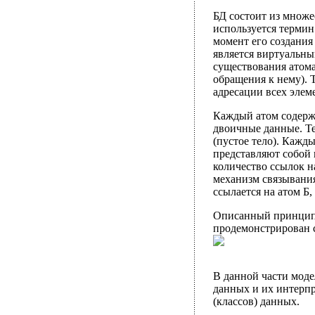
БД состоит из множе
используется термин
момент его создания
является виртуальны
существования атома
обращения к нему). 
адресации всех элем
Каждый атом содержи
двоичные данные. Те
(пустое тело). Кажд
представляют собой 
количество ссылок н
механизм связывания
ссылается на атом Б,
Описанный принцип 
продемонстрирован 
В данной части моде
данных и их интерпр
(классов) данных.