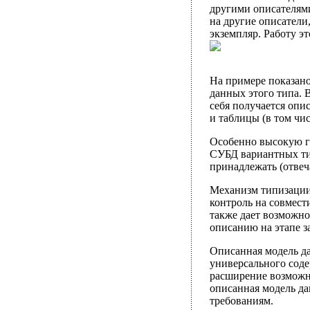
другими описателями
на другие описатели
экземпляр. Работу эт
На примере показано
данных этого типа. В
себя получается опи
и таблицы (в том чи
Особенно высокую г
СУБД вариантных ти
принадлежать (отвеч
Механизм типизации,
контроль на совмес
также дает возможно
описанию на этапе з
Описанная модель да
универсального сод
расширение возможн
описанная модель да
требованиям.