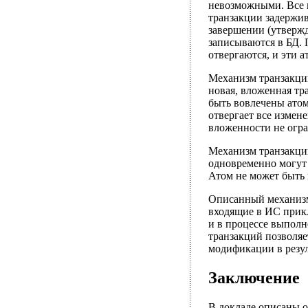
невозможными. Все и
транзакции задержив
завершении (утвержд
записываются в БД. 
отвергаются, и эти 
Механизм транзакций
новая, вложенная тр
быть вовлечены атом
отвергает все измен
вложенности не огр
Механизм транзакций
одновременно могут 
Атом не может быть 
Описанный механизм
входящие в ИС прик
и в процессе выполн
транзакций позволяе
модификации в резу
Заключение
В докладе описаны 