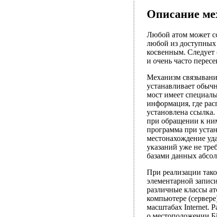
Описание ме
Любой атом может сс
любой из доступных 
косвенным. Следует 
и очень часто пересе
Механизм связывания
устанавливает обычн
мост имеет специаль
информация, где рас
установлена ссылка.
при обращении к ним
программа при устан
местонахождение уда
указаний уже не тре
базами данных абсо
При реализации тако
элементарной запис
различные классы ат
компьютере (сервере
масштабах Internet.
о местоположении БД