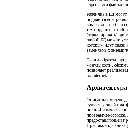
адрес в его файловой 
Различные БД могут 
поддается контролю 
как бы она ни была 
тех пор, пока к ней
(зеркалировать), до
любой БД можно уста
которым идут связи 
заменяемых экземпл
Таким образом, пре
модульности, сформ
позволяет реализова
до Internet.
Архитектура
Описанная модель да
существующей платф
полной и качественн
программы-сервера, 
предоставляющей пр
При такой организац