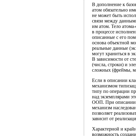
В дополнение к баз
атом обязательно име
не может быть испол
связи между данными
им атом. Тело атома
в процессе исполнен
описанные с его пом
основа объектной мод
реальные данные (эк
могут храниться в э
В зависимости от ст
(числа, строки) и э
сложных (фреймы, ма
Если в описании клас
механизмом типизаци
типу по операции пр
над экземплярами эт
ООП. При описании н
механизм наследова
позволяет реализова
зависит от реализац
Характерной и край
возможность создани