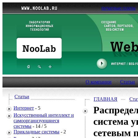
печатные платы
О компании
Статьи
Статьи
ГЛАВНАЯ
Ста
Распредел
Интернет
- 5
Искусственный интеллект и
система у
самоорганизующиеся
системы
- 14 /
5
сетевым 
Прикладные системы
- 2