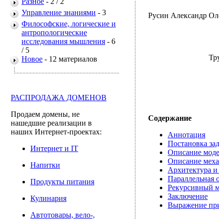
Разное
- 2 /
2
Управление знаниями
- 3
Русин Александр Оле
Философские, логические и
антропологические
исследования мышления
- 6
/
5
Тр
Новое
-
12
материалов
РАСПРОДАЖА ДОМЕНОВ
Продаем домены, не
Содержание
нашедшие реализации в
наших Интернет-проектах:
Аннотация
Постановка за
Интернет и IT
Описание мод
Описание меха
Напитки
Архитектура и
Параллельная 
Продукты питания
Рекурсивный м
Заключение
Кулинария
Выражение при
Автотовары, вело-,