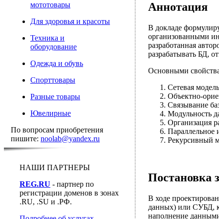
мототовары
Аннотация
Для здоровья и красоты
В докладе формулир
организованными ин
Техника и
разработанная автор
оборудование
разрабатывать БД, о
Одежда и обувь
Основными свойства
Спорттовары
Сетевая модел
Объектно-орие
Разные товары
Связывание ба
Ювелирные
Модульность да
Организация ра
По вопросам приобретения
Параллельное и
пишите:
noolab@yandex.ru
Рекурсивный м
НАШИ ПАРТНЕРЫ
Постановка 
REG.RU
- партнер по
регистрации доменов в зонах
В ходе проектирован
.RU, .SU и .РФ.
данных) или СУБД, к
наполнение данными
Подробнее об услугах