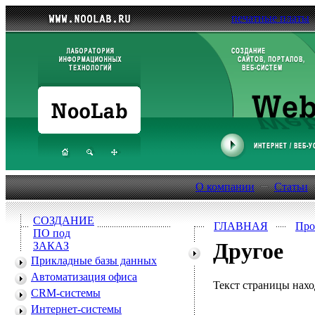
печатные платы
О компании
Статьи
СОЗДАНИЕ
ГЛАВНАЯ
Про
ПО под
Другое
ЗАКАЗ
Прикладные базы данных
Автоматизация офиса
Текст страницы нахо
CRM-системы
Интернет-системы