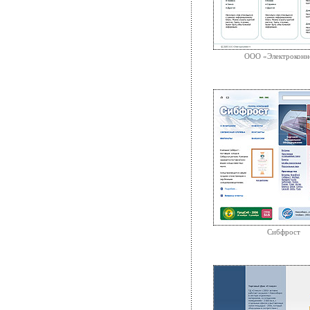
ООО «Электроконн
Сибфрост