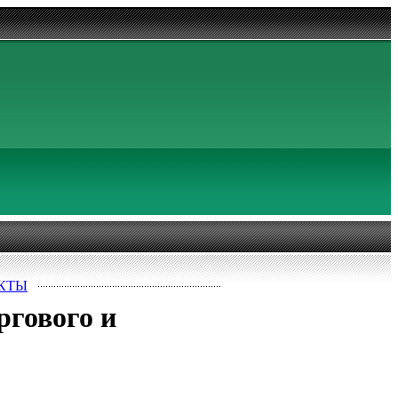
КТЫ
ргового и