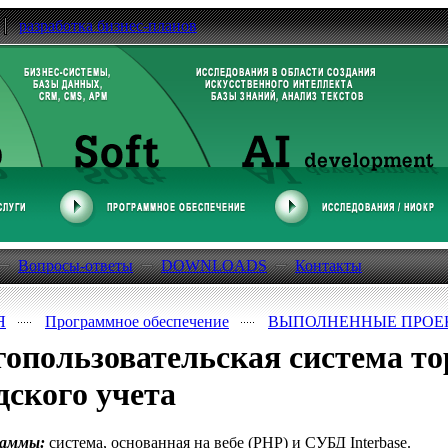
разработка бизнес-планов
Вопросы-ответы
DOWNLOADS
Контакты
Я
Программное обеспечение
ВЫПОЛНЕННЫЕ ПРОЕ
опользовательская система то
дского учета
раммы:
система, основанная на вебе (PHP) и СУБД Interbase.