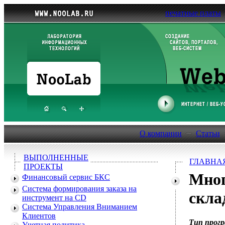
печатные платы
О компании
Статьи
ВЫПОЛНЕННЫЕ
ГЛАВНА
ПРОЕКТЫ
Мног
Финансовый сервис БКС
Система формирования заказа на
скла
инструмент на CD
Система Управления Вниманием
Клиентов
Тип прог
Учетная политика