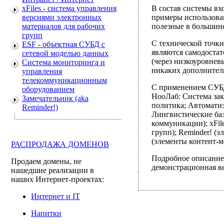
xFiles - система управления
В состав системы вх
версиями электронных
примеры использова
материалов для рабочих
полезные в большинс
групп
С технической точки
ESF - объектная СУБД с
являются самодоста
сетевой моделью данных
(через низкоуровнев
Система мониторинга и
никаких дополнител
управления
телекоммуникационным
С применением СУБД
оборудованием
НооЛаб: Система зак
Замечательник (aka
политика; Автомати
Reminder!)
Лингвистические баз
коммуникации); xFil
групп); Reminder! (
(элементы контент-м
РАСПРОДАЖА ДОМЕНОВ
Подробное описание 
Продаем домены, не
демонстрационная ве
нашедшие реализации в
наших Интернет-проектах:
Интернет и IT
Напитки