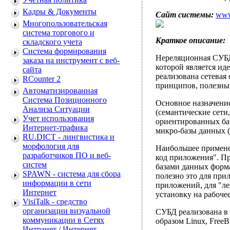
Кадры & Документы
Сайт системы:
www
Многопользовательская
система торгового и
Краткое описание:
складского учета
Система формирования
Нереляционная СУБД
заказа на инструмент с веб-
которой является ид
сайта
реализована сетевая
RCounter 2
принципов, полезных
Автоматизированная
Система Позиционного
Основное назначение
Анализа Ситуации
(семантические сети,
Учет использования
ориентированных баз
Интернет-трафика
микро-базы данных (
RU.DICT - лингвистика и
морфология для
Наибольшее примене
разработчиков ПО и веб-
код приложения". Пр
систем
базами данных форма
SPAWN - система для сбора
полезно это для при
информации в сети
приложений, для "л
Интернет
установку на рабочее
VisiTalk - средство
организации визуальной
СУБД реализована в
коммуникации в Сетях
образом Linux, FreeB
Интранет / Интернет