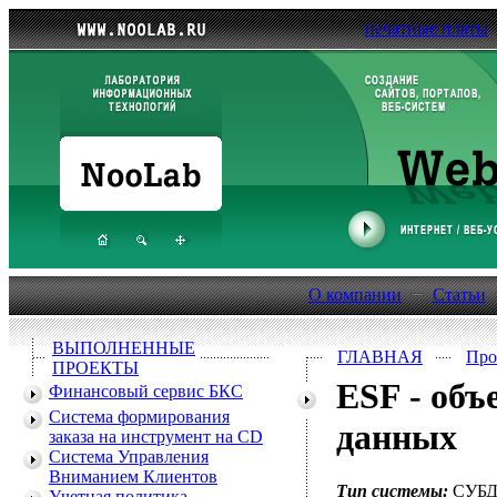
печатные платы
О компании
Статьи
ВЫПОЛНЕННЫЕ
ГЛАВНАЯ
Про
ПРОЕКТЫ
ESF - объ
Финансовый сервис БКС
Система формирования
данных
заказа на инструмент на CD
Система Управления
Вниманием Клиентов
Тип системы:
СУБД,
Учетная политика